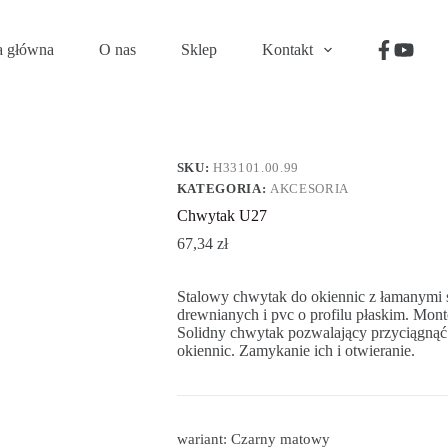
a główna
O nas
Sklep
Kontakt
SKU:
H33101.00.99
KATEGORIA:
AKCESORIA
Chwytak U27
67,34
zł
Stalowy chwytak do okiennic z łamanymi 
drewnianych i pvc o profilu płaskim. Mo
Solidny chwytak pozwalający przyciągnąć 
okiennic. Zamykanie ich i otwieranie.
wariant: Czarny matowy