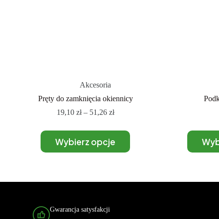
Akcesoria
Pręty do zamknięcia okiennicy
Podk
19,10
zł
–
51,26
zł
Wybierz opcje
Wyb
Gwarancja satysfakcji