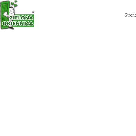
Chwytak U27
Wybierz opcje
Stron
67,34
zł