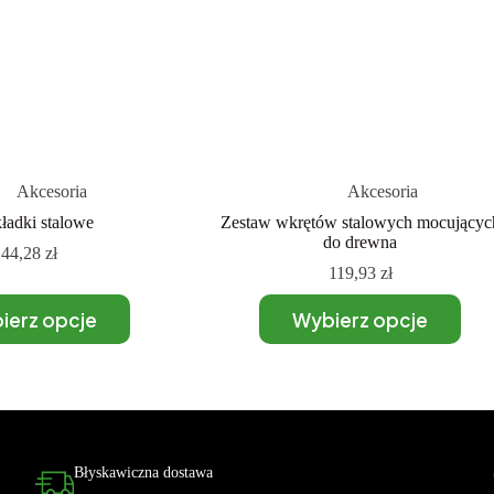
Akcesoria
Akcesoria
ładki stalowe
Zestaw wkrętów stalowych mocującyc
do drewna
44,28
zł
119,93
zł
ierz opcje
Wybierz opcje
Błyskawiczna dostawa