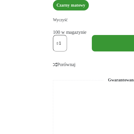
Czarny matowy
Wyczyść
100 w magazynie
Porównaj
Gwarantowana