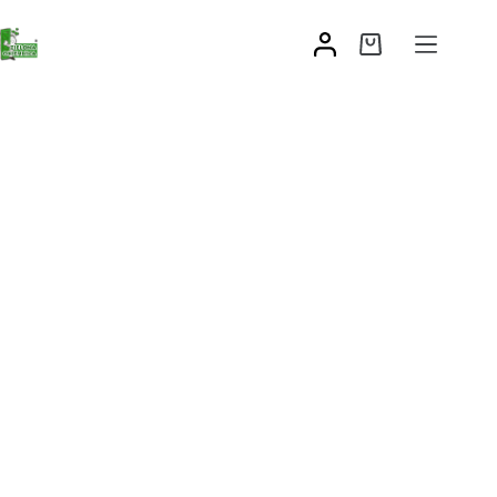
Chwytak
42,44
zł
–
44,90
zł