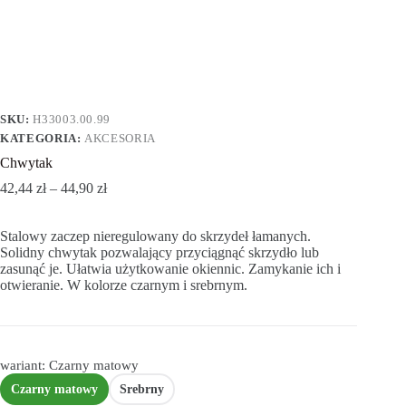
SKU:
H33003.00.99
KATEGORIA:
AKCESORIA
Chwytak
42,44
zł
–
44,90
zł
Stalowy zaczep nieregulowany do skrzydeł łamanych.
Solidny chwytak pozwalający przyciągnąć skrzydło lub
zasunąć je. Ułatwia użytkowanie okiennic. Zamykanie ich i
otwieranie. W kolorze czarnym i srebrnym.
wariant: Czarny matowy
Czarny matowy
Srebrny