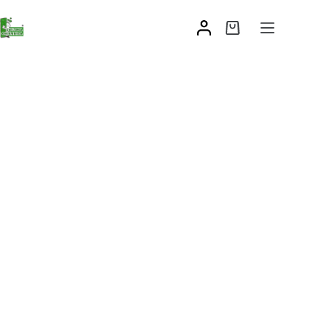
Blokada do zamknięcia spagnioletta
7,93
zł