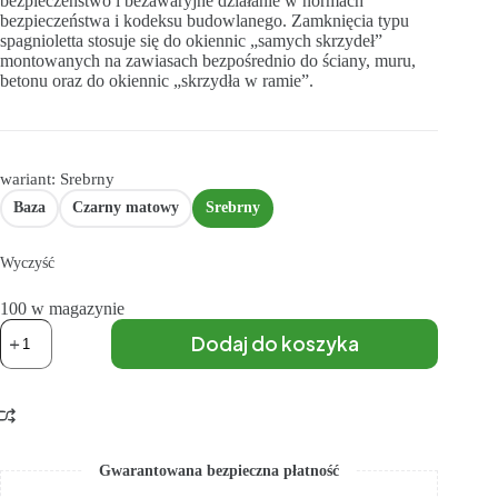
bezpieczeństwo i bezawaryjne działanie w normach
bezpieczeństwa i kodeksu budowlanego. Zamknięcia typu
spagnioletta stosuje się do okiennic „samych skrzydeł”
montowanych na zawiasach bezpośrednio do ściany, muru,
betonu oraz do okiennic „skrzydła w ramie”.
wariant: Srebrny
Baza
Czarny matowy
Srebrny
Wyczyść
100 w magazynie
Dodaj do koszyka
Gwarantowana bezpieczna płatność