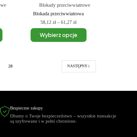
owe
Blokady przeciwwiatrowe
Blokada przeciwwiatrowa
58,12
zł
–
61,27
zł
Wybierz opcje
20
NASTĘPNY
Bezpieczne zakupy
Dbamy o Twoje bezpieczeństwo – wszystkie transakcje
są szyfrowane i w pełni chronione.