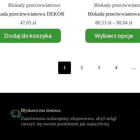
Blokady przeciwwiatrowe
Blokady przeciwwiatr
kada przeciewwiatrowa DEKOR
Blokada przeciwwiatrowa
47,05
zł
80,53
zł
–
90,94
zł
Dodaj do koszyka
Wybierz opcje
1
2
3
4
…
Błyskawiczna dostawa
Zamówienia realizujemy ekspresowo, abyś mógł
cieszyć się swoim produktem jak najszybciej.