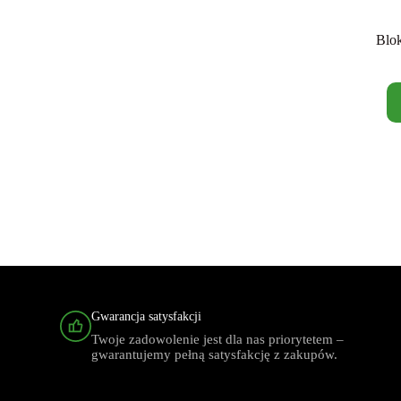
Blo
Gwarancja satysfakcji
Twoje zadowolenie jest dla nas priorytetem –
gwarantujemy pełną satysfakcję z zakupów.