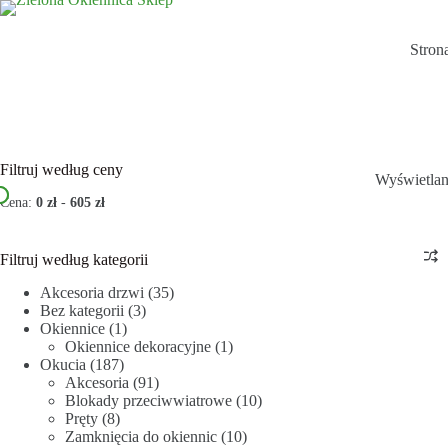
Stron
Filtruj według ceny
Wyświetlan
Cena:
0 zł
-
605 zł
Filtruj według kategorii
Akcesoria drzwi
(35)
Bez kategorii
(3)
Okiennice
(1)
Okiennice dekoracyjne
(1)
Okucia
(187)
Akcesoria
(91)
Blokady przeciwwiatrowe
(10)
Pręty
(8)
Zamknięcia do okiennic
(10)