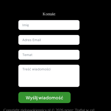
Kontakt
Wyślij wiadomość
Copyright
zielonaokiennica.pl
© 2026 przez:
Trafiaj w cel