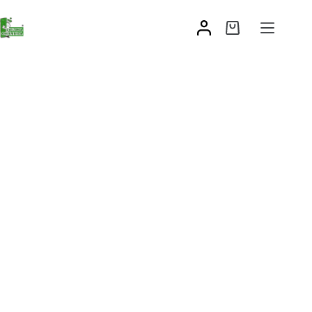
Zestaw wkrętów stalowych mocujących do drewna
119,93
zł