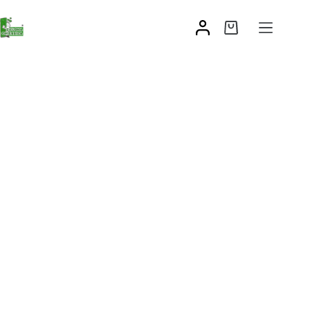
Zawias do muru, ściany
15,60
zł
–
24,30
zł