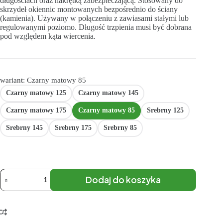
długościach oraz nakrętką zabezpieczającą. Stosowany do
skrzydeł okiennic montowanych bezpośrednio do ściany
(kamienia). Używany w połączeniu z zawiasami stałymi lub
regulowanymi poziomo. Długość trzpienia musi być dobrana
pod względem kąta wiercenia.
wariant: Czarny matowy 85
Czarny matowy 125
Czarny matowy 145
Czarny matowy 175
Czarny matowy 85
Srebrny 125
Srebrny 145
Srebrny 175
Srebrny 85
Dodaj do koszyka