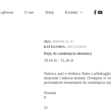
a główna
O nas
Sklep
Kontakt
SKU:
H00900.01.93
KATEGORIA:
AKCESORIA
Pręty do zamknięcia okiennicy
19,10
zł
–
51,26
zł
Stalowy pręt o średnicy 9mm o półokrągłym
skręcanie i ułatwia montaż. Dostępny w wie
pozostałymi elementami do zamknięcia typu
Normal
0
21