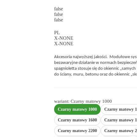
false
false
false
PL
X-NONE
X-NONE
Akcesoria najwyższej jakości. Modułowe sy
bezawaryjne działanie w normach bezpiecze
spagnioletta stosuje się do okiennic „samy
do ściany, muru, betonu oraz do okiennic „sk
wariant: Czarny matowy 1000
Czarny matowy 1000
Czarny matowy 1
Czarny matowy 1600
Czarny matowy 1
Czarny matowy 2200
Czarny matowy 2