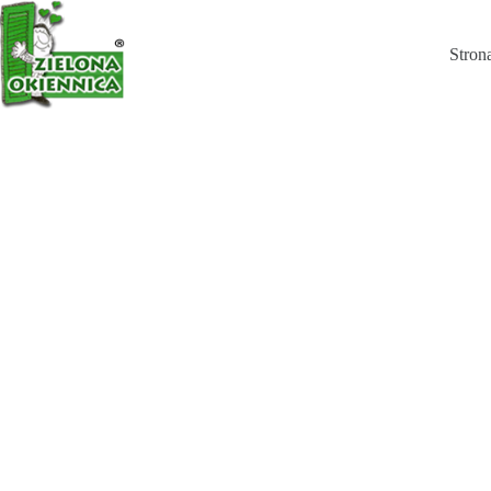
Pręty do zamknięcia okiennicy
Wybierz opcje
Stron
19,10
zł
–
51,26
zł