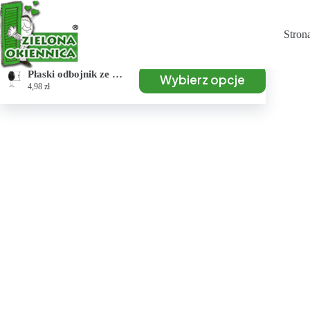
Stron
Płaski odbojnik ze sprężyną
Wybierz opcje
4,98
zł