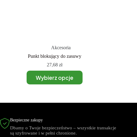
Akcesoria
Punkt blokujący do zasuwy
27,68
zł
Wybierz opcje
Bezpieczne zakupy
Dbamy o Twoje bezpieczeństwo – wszystkie transakcje
są szyfrowane i w pełni chronione.