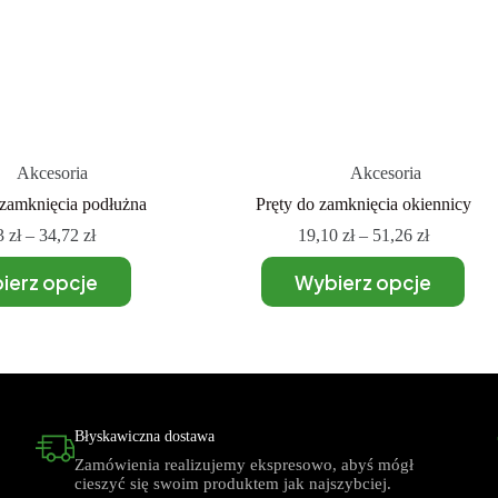
Akcesoria
Akcesoria
zamknięcia podłużna
Pręty do zamknięcia okiennicy
3
zł
–
34,72
zł
19,10
zł
–
51,26
zł
ierz opcje
Wybierz opcje
Błyskawiczna dostawa
Zamówienia realizujemy ekspresowo, abyś mógł
cieszyć się swoim produktem jak najszybciej.