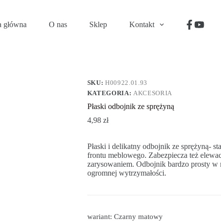
a główna
O nas
Sklep
Kontakt
SKU:
H00922.01.93
KATEGORIA:
AKCESORIA
Płaski odbojnik ze sprężyną
4,98
zł
Płaski i delikatny odbojnik ze sprężyną- s
frontu meblowego. Zabezpiecza też elewac
zarysowaniem. Odbojnik bardzo prosty w
ogromnej wytrzymałości.
wariant: Czarny matowy