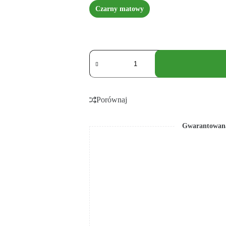
Czarny matowy
Porównaj
Gwarantowana