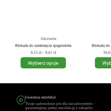
Akcesoria
Blokada do zamknięcia spagnioletta
Blokada do 
6,15
zł
–
8,61
zł
30,6
Wybierz opcje
Wyb
Gwarancja satysfakcji
Twoje zadowolenie jest dla nas priorytetem –
gwarantujemy pełną satysfakcję z zakupów.