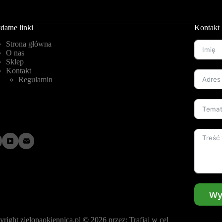
datne linki
Kontakt
Strona główna
O nas
Sklep
Kontakt
Regulamin
Wy
yright
zielonaokiennica.pl
© 2026 przez:
Trafiaj w cel