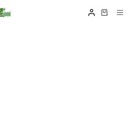
Zawias na skrzydło bez regulacji
37,03
zł