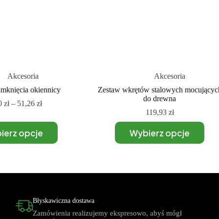
Akcesoria
Akcesoria
amknięcia okiennicy
Zestaw wkrętów stalowych mocującyc
do drewna
0
zł
–
51,26
zł
119,93
zł
ierz opcje
Wybierz opcje
Błyskawiczna dostawa
Zamówienia realizujemy ekspresowo, abyś mógł