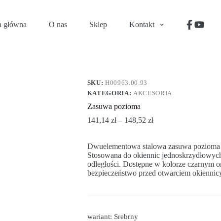
a główna
O nas
Sklep
Kontakt
SKU:
H00963.00.93
KATEGORIA:
AKCESORIA
Zasuwa pozioma
141,14
zł
–
148,52
zł
Dwuelementowa stalowa zasuwa pozioma 
Stosowana do okiennic jednoskrzydłowyc
odległości. Dostępne w kolorze czarnym 
bezpieczeństwo przed otwarciem okiennic
wariant: Srebrny