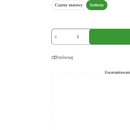
Czarny matowy
Srebrny
Porównaj
Gwarantowana