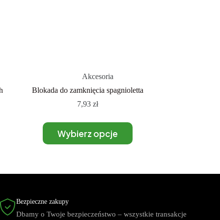
Akcesoria
h
Blokada do zamknięcia spagnioletta
7,93
zł
Wybierz opcje
Bezpieczne zakupy
Dbamy o Twoje bezpieczeństwo – wszystkie transakcje