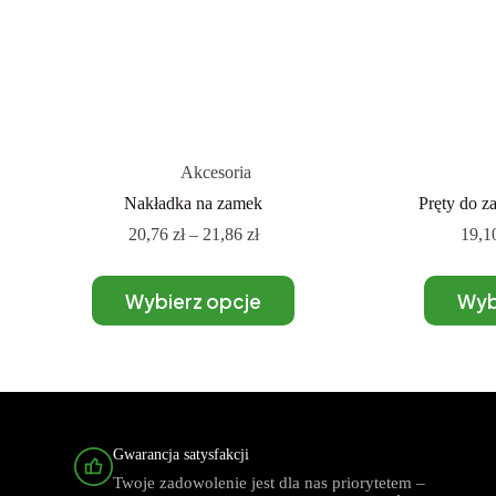
Akcesoria
Nakładka na zamek
Pręty do z
20,76
zł
–
21,86
zł
19,1
Wybierz opcje
Wyb
Gwarancja satysfakcji
Twoje zadowolenie jest dla nas priorytetem –