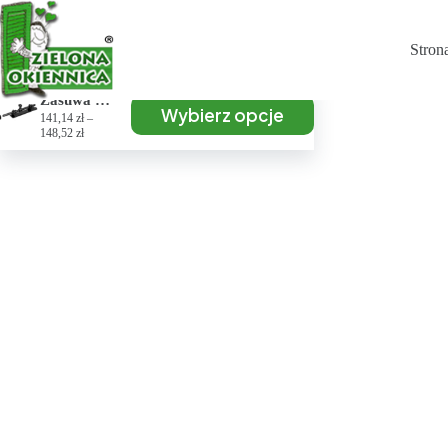
Stron
Zasuwa pozioma
Wybierz opcje
141,14
zł
–
148,52
zł