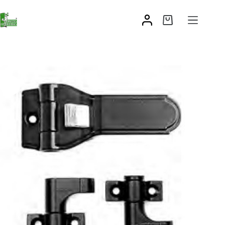
Zamknięcie samodociągające
66,05
zł
–
69,62
zł