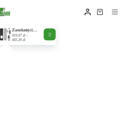
Zamknięcie Duplex
416,97
zł
–
445,26
zł