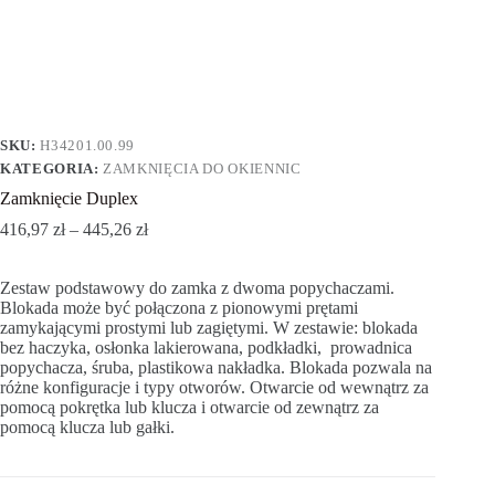
SKU:
H34201.00.99
KATEGORIA:
ZAMKNIĘCIA DO OKIENNIC
Zamknięcie Duplex
416,97
zł
–
445,26
zł
Zestaw podstawowy do zamka z dwoma popychaczami.
Blokada może być połączona z pionowymi prętami
zamykającymi prostymi lub zagiętymi. W zestawie: blokada
bez haczyka, osłonka lakierowana, podkładki, prowadnica
popychacza, śruba, plastikowa nakładka. Blokada pozwala na
różne konfiguracje i typy otworów. Otwarcie od wewnątrz za
pomocą pokrętka lub klucza i otwarcie od zewnątrz za
pomocą klucza lub gałki.