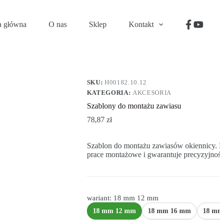
a główna
O nas
Sklep
Kontakt
SKU:
H00182.10.12
KATEGORIA:
AKCESORIA
Szablony do montażu zawiasu
78,87
zł
Szablon do montażu zawiasów okiennicy. 
prace montażowe i gwarantuje precyzyjno
wariant: 18 mm 12 mm
18 mm 12 mm
18 mm 16 mm
18 m