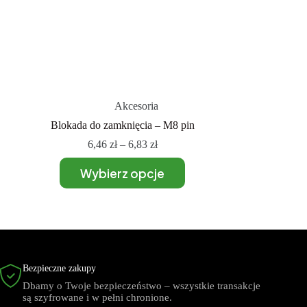
Akcesoria
Blokada do zamknięcia – M8 pin
6,46
zł
–
6,83
zł
Wybierz opcje
Bezpieczne zakupy
Dbamy o Twoje bezpieczeństwo – wszystkie transakcje
są szyfrowane i w pełni chronione.