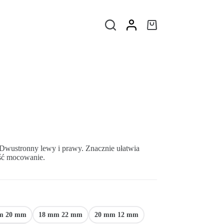
Dwustronny lewy i prawy. Znacznie ułatwia
ść mocowanie.
m 20 mm
18 mm 22 mm
20 mm 12 mm