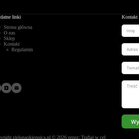
datne linki
Kontakt
Strona główna
O nas
Sklep
Kontakt
Regulamin
Wy
yright
zielonaokiennica.pl
© 2026 przez:
Trafiaj w cel