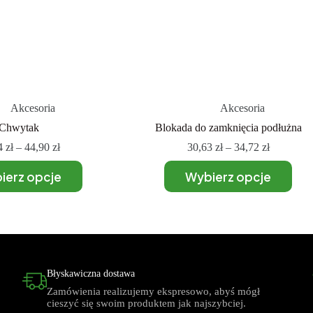
Akcesoria
Akcesoria
Chwytak
Blokada do zamknięcia podłużna
4
zł
–
44,90
zł
30,63
zł
–
34,72
zł
ierz opcje
Wybierz opcje
Błyskawiczna dostawa
Zamówienia realizujemy ekspresowo, abyś mógł
cieszyć się swoim produktem jak najszybciej.