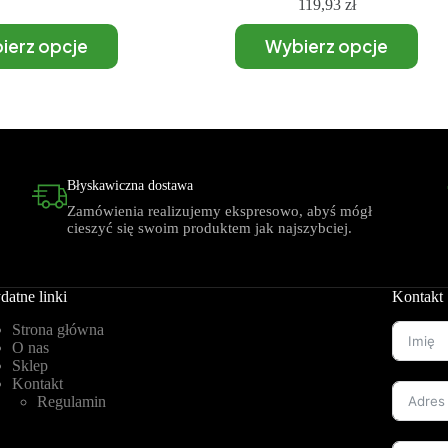
119,93
zł
ierz opcje
Wybierz opcje
Błyskawiczna dostawa
Zamówienia realizujemy ekspresowo, abyś mógł
cieszyć się swoim produktem jak najszybciej.
datne linki
Kontakt
Strona główna
O nas
Sklep
Kontakt
Regulamin