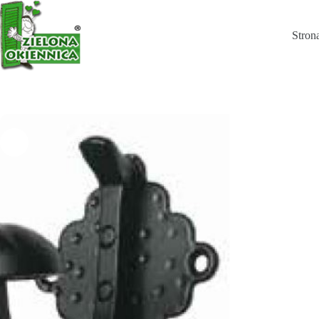
Rustykalny wieszak mod.103
Wybierz opcje
Stron
21,22
zł
–
26,14
zł