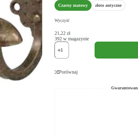
Czarny matowy
złoto antyczne
Wyczyść
21,22
zł
392 w magazynie
Porównaj
Gwarantowana