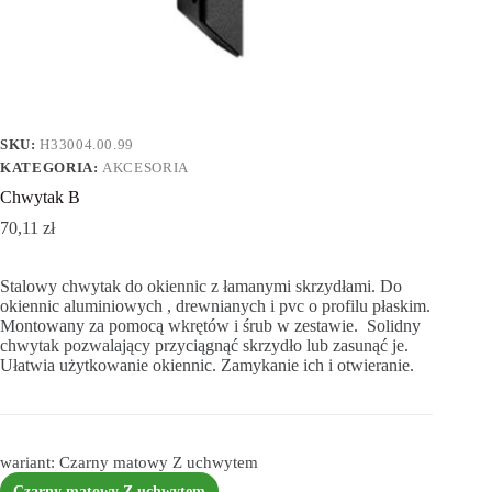
SKU:
H33004.00.99
KATEGORIA:
AKCESORIA
Chwytak B
70,11
zł
Stalowy chwytak do okiennic z łamanymi skrzydłami. Do
okiennic aluminiowych , drewnianych i pvc o profilu płaskim.
Montowany za pomocą wkrętów i śrub w zestawie. Solidny
chwytak pozwalający przyciągnąć skrzydło lub zasunąć je.
Ułatwia użytkowanie okiennic. Zamykanie ich i otwieranie.
wariant: Czarny matowy Z uchwytem
Czarny matowy Z uchwytem