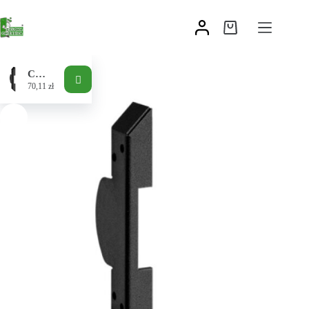
Chwytak B
70,11
zł