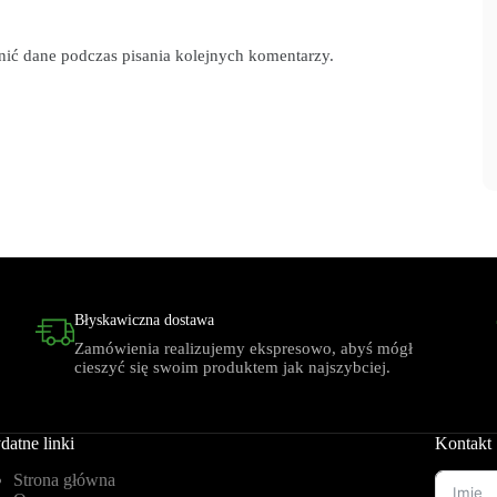
łnić dane podczas pisania kolejnych komentarzy.
Błyskawiczna dostawa
Zamówienia realizujemy ekspresowo, abyś mógł
cieszyć się swoim produktem jak najszybciej.
datne linki
Kontakt
Strona główna