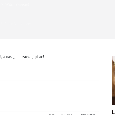
Witaj, świecie!
Jeden komentarz
 a następnie zacznij pisać!
L
2025-01-05 / 14:02
ODPOWIEDZ