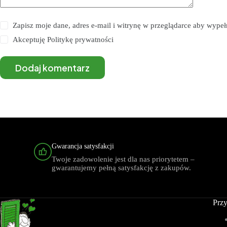
Zapisz moje dane, adres e-mail i witrynę w przeglądarce aby wype
Akceptuję
Politykę prywatności
Dodaj komentarz
Gwarancja satysfakcji
Twoje zadowolenie jest dla nas priorytetem –
gwarantujemy pełną satysfakcję z zakupów.
Przy