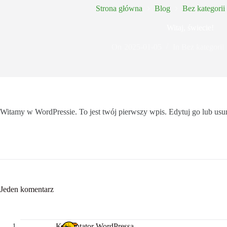
Strona główna
Blog
Bez kategorii
Witaj, świecie!
On
2025-01-05
In
Bez kategorii
Witamy w WordPressie. To jest twój pierwszy wpis. Edytuj go lub usuń,
Jeden komentarz
Komentator WordPressa