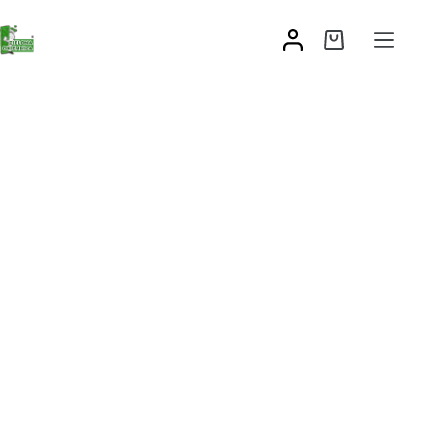
Zawias z regulacją do ściany, muru
19,10
zł
–
21,56
zł