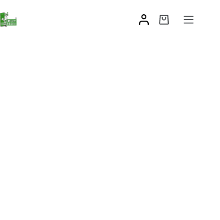
Zawias do ściany 24
33,73
zł
–
44,80
zł