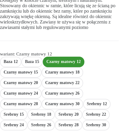
Dostępny w kolorze czarnym, srebrnym i naturalnym.
Stosowany do okiennic w ramie, które licują się ze ścianą po
zamknięciu lub do okiennic bez ramy, które po zamknięciu
zakrywają wnękę okienną. Są idealne również do okiennic
wieloskrzydłowych. Zawiasy te używa się w połączeniu z
zawiasami stałymi lub regulowanymi poziomo
wariant: Czarny matowy 12
Baza 12
Baza 15
Czarny matowy 12
Czarny matowy 15
Czarny matowy 18
Czarny matowy 20
Czarny matowy 22
Czarny matowy 24
Czarny matowy 26
Czarny matowy 28
Czarny matowy 30
Srebrny 12
Srebrny 15
Srebrny 18
Srebrny 20
Srebrny 22
Srebrny 24
Srebrny 26
Srebrny 28
Srebrny 30