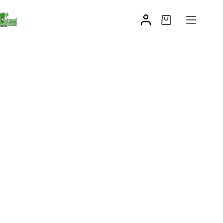
Zaślepka pod dystans do zawiasu na skrzydło
4,61
zł