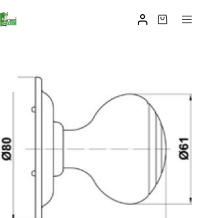
Uchwyt meblowy kulka mod.14
402,21
zł
–
405,90
zł