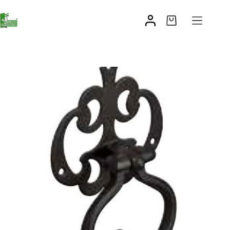
Rystykalna kołatka do drzwi mod.1
64,58
zł
–
79,34
zł