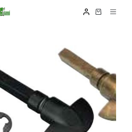
Pokrętło blokady wc mod.10
8,30
zł
–
9,53
zł