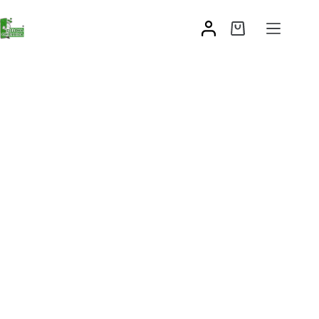
Blokada przeciwwiatrowa zintegrowana z zawiasem
90,17
zł
–
94,99
zł