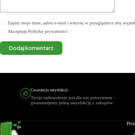
Zapisz moje dane, adres e-mail i witrynę w przeglądarce aby wype
Akceptuję
Politykę prywatności
Dodaj komentarz
Gwarancja satysfakcji
Twoje zadowolenie jest dla nas priorytetem –
gwarantujemy pełną satysfakcję z zakupów.
Przy