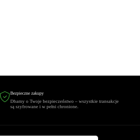
Bezpieczne zakupy
Dbamy o Twoje bezpieczeństwo – wszystkie transakcje
są szyfrowane i w pełni chronione.