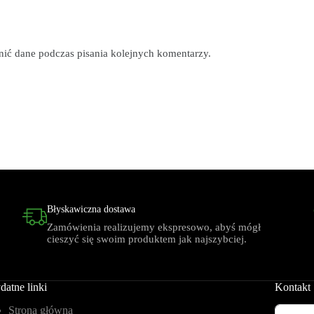
łnić dane podczas pisania kolejnych komentarzy.
Błyskawiczna dostawa
Zamówienia realizujemy ekspresowo, abyś mógł
cieszyć się swoim produktem jak najszybciej.
datne linki
Kontakt
Strona główna