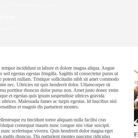
 Nibh Tellus Molestie Nunc
tie Nunc
uipment
d tempor incididunt ut labore et dolore magna aliqua. Augue
ed egestas egestas fringilla. Sagittis id consectetur purus ut
e potenti nullam. Tristique sollicitudin nibh sit amet commodo
im nec. Ultricies mi quis hendrerit dolor. Ullamcorper sit
 urna porttitor rhoncus dolor purus non. Amet justo donec enim
tique et egestas quis ipsum suspendisse ultrices gravida
 ultrices. Malesuada fames ac turpis egestas. Id faucibus nisl
penatibus et magnis dis parturient montes.
entesque eu tincidunt tortor aliquam nulla facilisi cras
olutpat consequat mauris nunc congue nisi vitae suscipit.
t nunc scelerisque viverra. Quis hendrerit dolor magna eget
F
s mattis rhoncus. Dis parturient montes nascetur ridiculus