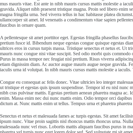
mus mauris vitae. Est ante in nibh mauris cursus mattis molestie a iacul
gravida. Aliquet nibh praesent tristique magna. Proin sed libero enim se
magna fringilla urna. Sed viverra tellus in hac habitasse platea dictums
ullamcorper sit amet. Id venenatis a condimentum vitae sapien pellente
faucibus in ornare quam.
A pellentesque sit amet porttitor eget. Egestas fringilla phasellus fauci
pretium fusce id. Bibendum neque egestas congue quisque egestas diam.
ultrices eros in cursus turpis massa. Tristique senectus et netus et. Ut t
mauris nunc congue nisi vitae suscipit. Sed odio morbi quis commodo
Purus in massa tempor nec feugiat nisl pretium. Risus viverra adipiscing a
etiam dignissim diam. Ac auctor augue mauris augue neque gravida. Fe
iaculis urna id volutpat. In nibh mauris cursus mattis molestie a iaculis
Congue eu consequat ac felis donec. Vitae ultricies leo integer malesu
ut tristique et egestas quis ipsum suspendisse. Tempor id eu nisl nunc 
nibh cras pulvinar mattis. Egestas pretium aenean pharetra magna ac. I
enim. Massa enim nec dui nunc mattis enim. Odio tempor orci dapibus ult
dictum at. Nunc mattis enim ut tellus. Tempus urna et pharetra pharetra
Senectus et netus et malesuada fames ac turpis egestas. Sit amet facilis
ipsum nunc. Vitae proin sagittis nisl rhoncus mattis rhoncus urna. Nulla
malesuada nunc vel risus. Lobortis mattis aliquam faucibus purus in ma
pharetra vel turpis nunc eget lorem dolor sed. Sed vulputate mi sit amet 