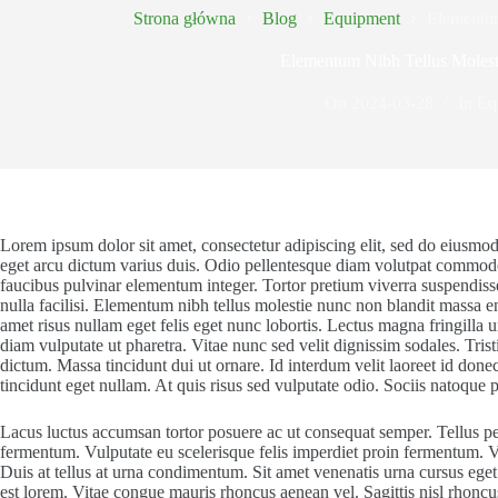
Strona główna
Blog
Equipment
Elementum
Elementum Nibh Tellus Moles
On
2024-03-28
In
Eq
Lorem ipsum dolor sit amet, consectetur adipiscing elit, sed do eiusmo
eget arcu dictum varius duis. Odio pellentesque diam volutpat commodo s
faucibus pulvinar elementum integer. Tortor pretium viverra suspendiss
nulla facilisi. Elementum nibh tellus molestie nunc non blandit massa en
amet risus nullam eget felis eget nunc lobortis. Lectus magna fringilla
diam vulputate ut pharetra. Vitae nunc sed velit dignissim sodales. Tris
dictum. Massa tincidunt dui ut ornare. Id interdum velit laoreet id donec
tincidunt eget nullam. At quis risus sed vulputate odio. Sociis natoque 
Lacus luctus accumsan tortor posuere ac ut consequat semper. Tellus pell
fermentum. Vulputate eu scelerisque felis imperdiet proin fermentum. V
Duis at tellus at urna condimentum. Sit amet venenatis urna cursus ege
est lorem. Vitae congue mauris rhoncus aenean vel. Sagittis nisl rhoncu