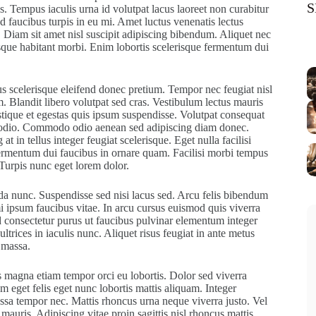
S
is. Tempus iaculis urna id volutpat lacus laoreet non curabitur
d faucibus turpis in eu mi. Amet luctus venenatis lectus
20
t. Diam sit amet nisl suscipit adipiscing bibendum. Aliquet nec
sque habitant morbi. Enim lobortis scelerisque fermentum dui
bus scelerisque eleifend donec pretium. Tempor nec feugiat nisl
 Blandit libero volutpat sed cras. Vestibulum lectus mauris
ristique et egestas quis ipsum suspendisse. Volutpat consequat
 odio. Commodo odio aenean sed adipiscing diam donec.
t in tellus integer feugiat scelerisque. Eget nulla facilisi
rmentum dui faucibus in ornare quam. Facilisi morbi tempus
. Turpis nunc eget lorem dolor.
ada nunc. Suspendisse sed nisi lacus sed. Arcu felis bibendum
mi ipsum faucibus vitae. In arcu cursus euismod quis viverra
d consectetur purus ut faucibus pulvinar elementum integer
rices in iaculis nunc. Aliquet risus feugiat in ante metus
 massa.
is magna etiam tempor orci eu lobortis. Dolor sed viverra
m eget felis eget nunc lobortis mattis aliquam. Integer
ssa tempor nec. Mattis rhoncus urna neque viverra justo. Vel
mauris. Adipiscing vitae proin sagittis nisl rhoncus mattis