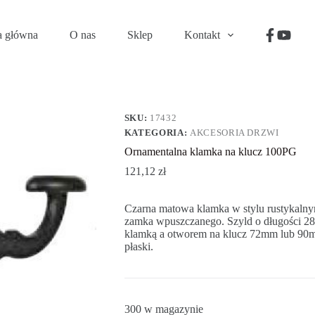
j do koszyka
a główna
O nas
Sklep
Kontakt
SKU:
17432
KATEGORIA:
AKCESORIA DRZWI
Ornamentalna klamka na klucz 100PG
121,12
zł
Czarna matowa klamka w stylu rustykalny
zamka wpuszczanego. Szyld o długości 2
klamką a otworem na klucz 72mm lub 90m
płaski.
300 w magazynie