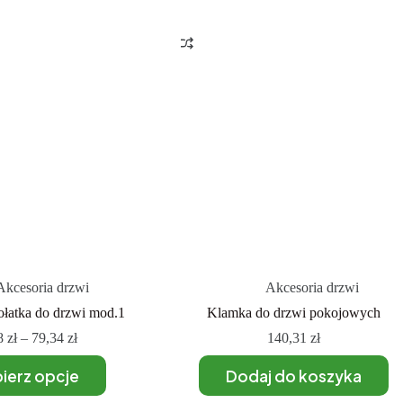
Akcesoria drzwi
Akcesoria drzwi
ołatka do drzwi mod.1
Klamka do drzwi pokojowych
8
zł
–
79,34
zł
140,31
zł
ierz opcje
Dodaj do koszyka