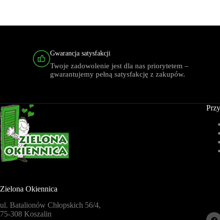
Gwarancja satysfakcji
Twoje zadowolenie jest dla nas priorytetem –
gwarantujemy pełną satysfakcję z zakupów.
Przy
Zielona Okiennica
ul. Batalionów Chłopskich 56/4,
75-308 Koszalin